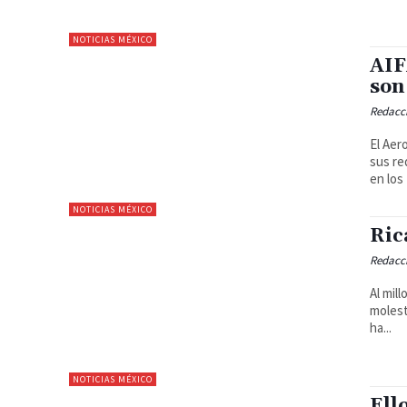
NOTICIAS MÉXICO
AIF
son
Redacc
El Aer
sus re
en los 
NOTICIAS MÉXICO
Ric
Redacc
Al mil
molestará. (adsbygoogle = window.adsbyg
ha...
NOTICIAS MÉXICO
Ell