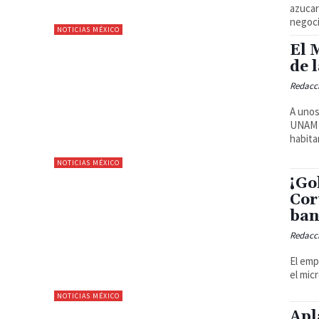
azucar
negoci
NOTICIAS MÉXICO
El 
de 
Redacc
A unos
UNAM 
habita
NOTICIAS MÉXICO
¡Go
Cor
ban
Redacc
El emp
el mic
NOTICIAS MÉXICO
Apl