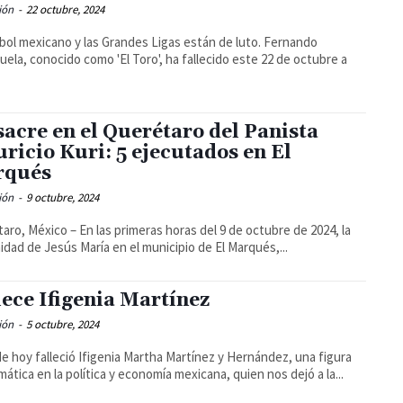
ión
-
22 octubre, 2024
sbol mexicano y las Grandes Ligas están de luto. Fernando
uela, conocido como 'El Toro', ha fallecido este 22 de octubre a
acre en el Querétaro del Panista
ricio Kuri: 5 ejecutados en El
rqués
ión
-
9 octubre, 2024
aro, México – En las primeras horas del 9 de octubre de 2024, la
dad de Jesús María en el municipio de El Marqués,...
lece Ifigenia Martínez
ión
-
5 octubre, 2024
 de hoy falleció Ifigenia Martha Martínez y Hernández, una figura
ática en la política y economía mexicana, quien nos dejó a la...