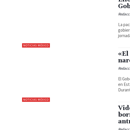
Gob
Redacc
La pac
gobierno. (adsbygoogle = window.adsbygoogl
jornada
NOTICIAS MÉXICO
«El
nar
Redacc
El Gob
en Estados Unidos. (ad
Durante
NOTICIAS MÉXICO
Vid
bor
ant
Redacc