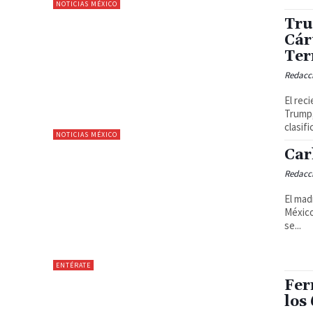
NOTICIAS MÉXICO
Tru
Cár
Ter
Redacc
El rec
Trump,
clasific
NOTICIAS MÉXICO
Car
Redacc
El mad
México
se...
ENTÉRATE
Fer
los