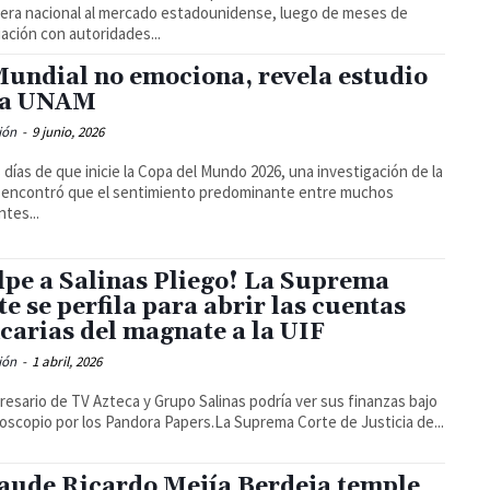
era nacional al mercado estadounidense, luego de meses de
ación con autoridades...
Mundial no emociona, revela estudio
la UNAM
ión
-
9 junio, 2026
 días de que inicie la Copa del Mundo 2026, una investigación de la
encontró que el sentimiento predominante entre muchos
ntes...
lpe a Salinas Pliego! La Suprema
te se perfila para abrir las cuentas
carias del magnate a la UIF
ión
-
1 abril, 2026
resario de TV Azteca y Grupo Salinas podría ver sus finanzas bajo
roscopio por los Pandora Papers.La Suprema Corte de Justicia de...
aude Ricardo Mejía Berdeja temple