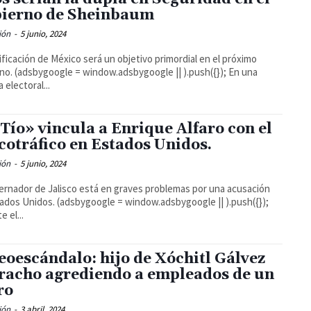
ierno de Sheinbaum
ión
-
5 junio, 2024
ificación de México será un objetivo primordial en el próximo
e || ).push({}); En una
 electoral...
 Tío» vincula a Enrique Alfaro con el
cotráfico en Estados Unidos.
ión
-
5 junio, 2024
ernador de Jalisco está en graves problemas por una acusación
sbygoogle = window.adsbygoogle || ).push({});
 el...
eoescándalo: hijo de Xóchitl Gálvez
racho agrediendo a empleados de un
ro
ión
-
3 abril, 2024