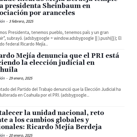
la presidenta Sheinbaum en
ociación por aranceles
ión
-
3 febrero, 2025
os Presidenta, tenemos pueblo, tenemos país y un gran
bygoogle = window.adsbygoogle || ).push({}); El
do federal Ricardo Mejía...
ardo Mejía denuncia que el PRI está
ciendo la elección judicial en
huila
ión
-
29 enero, 2025
utado del Partido del Trabajo denunció que la Elección Judicial ha
sido adulterada en Coahuila por el PRI. (adsbygoogle...
talecer la unidad nacional, reto
nte a los cambios globales y
ionales: Ricardo Mejía Berdeja
ión
-
20 enero, 2025