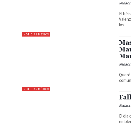
Redacc
El béi
Valenz
los...
NOTICIAS MÉXICO
Mas
Mau
Ma
Redacc
Querét
comuni
NOTICIAS MÉXICO
Fal
Redacc
El día
emblem