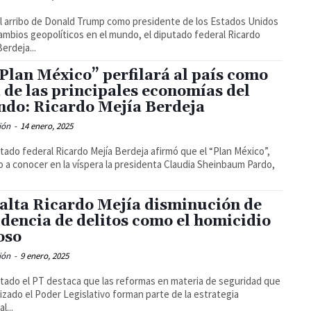
l arribo de Donald Trump como presidente de los Estados Unidos
cambios geopolíticos en el mundo, el diputado federal Ricardo
Berdeja...
“Plan México” perfilará al país como
 de las principales economías del
do: Ricardo Mejía Berdeja
ión
-
14 enero, 2025
utado federal Ricardo Mejía Berdeja afirmó que el “Plan México”,
o a conocer en la víspera la presidenta Claudia Sheinbaum Pardo,
alta Ricardo Mejía disminución de
idencia de delitos como el homicidio
oso
ión
-
9 enero, 2025
utado el PT destaca que las reformas en materia de seguridad que
lizado el Poder Legislativo forman parte de la estrategia
l...