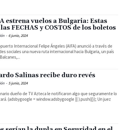
A estrena vuelos a Bulgaria: Estas
 las FECHAS y COSTOS de los boletos
ión
-
6 junio, 2024
opuerto Internacional Felipe Ángeles (AIFA) anunció a través de
des sociales una nueva ruta internacional hacia Bulgaria, un país
Balcanes,...
ardo Salinas recibe duro revés
ión
-
5 junio, 2024
lonario dueño de TV Azteca le notificaron algo que seguramente lo
oogle || ).push({}); Un juez
os serían la dupla en Seguridad en el