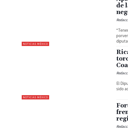
de 
neg
Redacc
“Tenem
porvenir”, subrayó. (ads
diputa
NOTICIAS MÉXICO
Ric
tor
Coa
Redacc
El Dip
NOTICIAS MÉXICO
For
fre
reg
Redacc