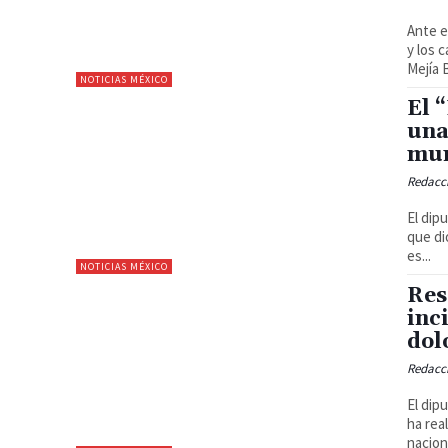
Ante e
y los 
Mejía 
NOTICIAS MÉXICO
El 
una
mun
Redacc
El dip
que di
es...
NOTICIAS MÉXICO
Res
inc
dol
Redacc
El dip
ha rea
naciona