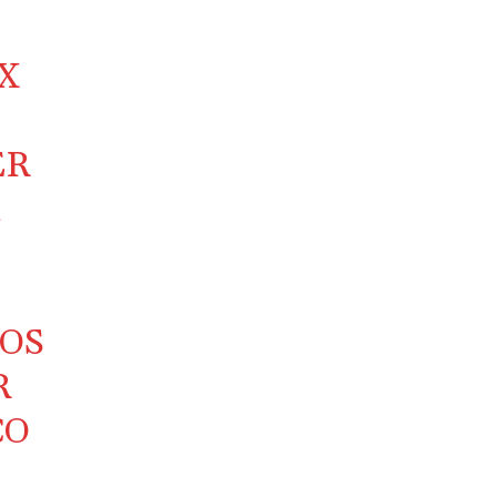
X
ER
A
NOS
R
CO