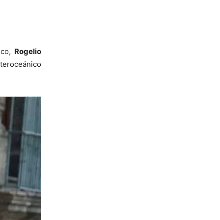
ico,
Rogelio
nteroceánico