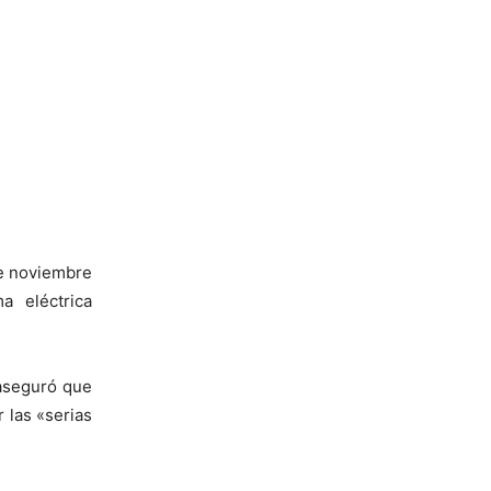
de noviembre
a eléctrica
 aseguró que
 las «serias