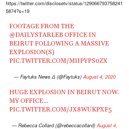
https://twitter.com/disclosetv/status/129066793758241
5874?s=19
FOOTAGE FROM THE
@DAILYSTARLEB
OFFICE IN
BEIRUT FOLLOWING A MASSIVE
EXPLOSION(S)
PIC.TWITTER.COM/MIIPYPS0ZX
— Faytuks News Δ (@Faytuks)
August 4, 2020
HUGE EXPLOSION IN BEIRUT NOW.
MY OFFICE…
PIC.TWITTER.COM/JX8WUKPXF5
— Rebecca Collard (@rebeccacollard)
August 4,