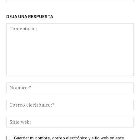
DEJA UNA RESPUESTA
Comentario:
No
Co
ele
Sit
we
Guardar mi nombre, correo electrónico y sitio web en este