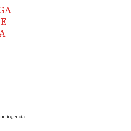
GA
UE
A
ontingencia