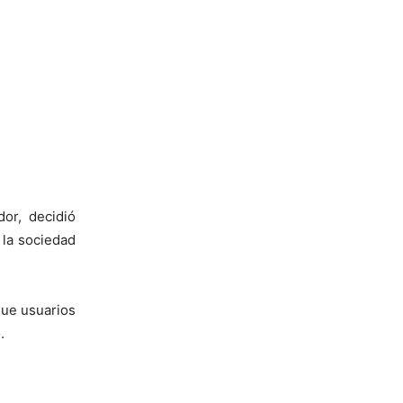
or, decidió
 la sociedad
que usuarios
o.