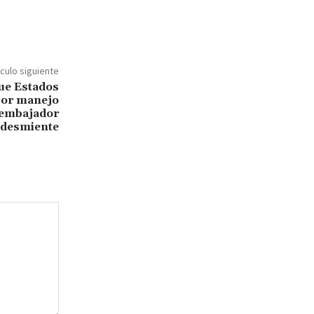
ículo siguiente
que Estados
por manejo
 embajador
 desmiente