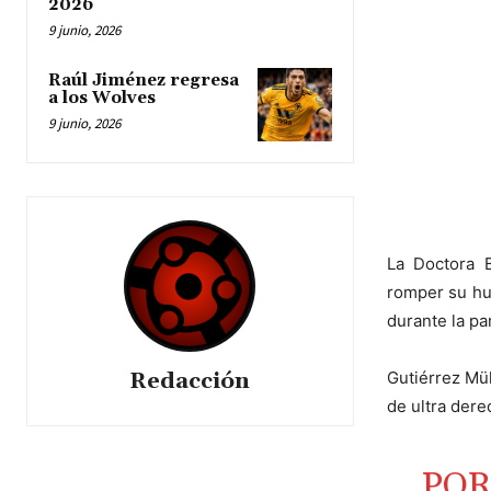
2026
9 junio, 2026
Raúl Jiménez regresa
a los Wolves
9 junio, 2026
La Doctora B
romper su hue
durante la p
Gutiérrez Mül
Redacción
de ultra dere
POR