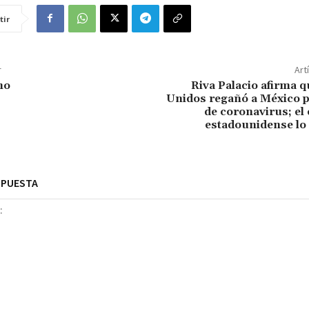
tir
r
Art
mo
Riva Palacio afirma 
Unidos regañó a México 
de coronavirus; el
estadounidense lo
SPUESTA