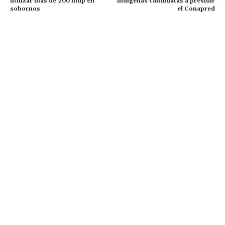
utilizar más de 200 mdp en
indígenas candidatas a presidir
sobornos
el Conapred