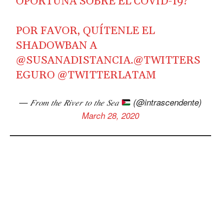
OPORTUNA SOBRE EL COVID-19?
POR FAVOR, QUÍTENLE EL
SHADOWBAN A
@SUSANADISTANCIA
.
@TWITTERS
EGURO
@TWITTERLATAM
— 𝐹𝑟𝑜𝑚 𝑡ℎ𝑒 𝑅𝑖𝑣𝑒𝑟 𝑡𝑜 𝑡ℎ𝑒 𝑆𝑒𝑎
(@intrascendente)
March 28, 2020