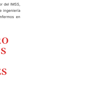
or del IMSS,
 ingeniería
enfermos en
RO
SS
ES