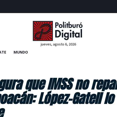
jueves, agosto 6, 2026
ATE
MUNDO
gura que IMSS no repa
oacán: López-Gatell lo
e