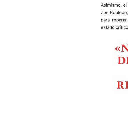
Asimismo, el 
Zoe Robledo,
para reparar
estado crític
«
D
R