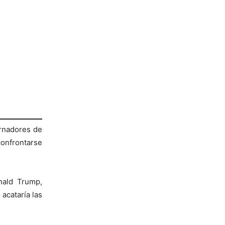
ernadores de
nfrontarse
nald Trump,
acataría las