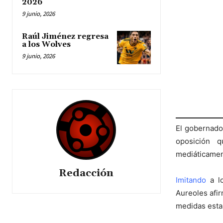
2026
9 junio, 2026
Raúl Jiménez regresa
a los Wolves
9 junio, 2026
El gobernado
oposición 
mediáticamen
Redacción
Imitando
a lo
Aureoles afir
medidas esta