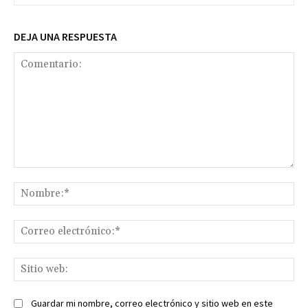
DEJA UNA RESPUESTA
Comentario:
No
Co
ele
Sit
we
Guardar mi nombre, correo electrónico y sitio web en este