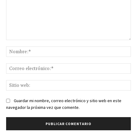
Comentario:
No
Co
ele
Sit
we
Guardar mi nombre, correo electrónico y sitio web en este
navegador la próxima vez que comente.