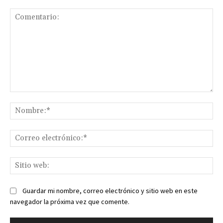
Comentario:
No
Co
ele
Sit
we
Guardar mi nombre, correo electrónico y sitio web en este
navegador la próxima vez que comente.