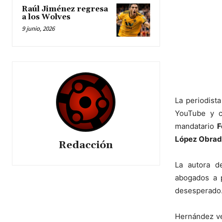
Raúl Jiménez regresa
a los Wolves
9 junio, 2026
La periodist
YouTube y c
mandatario
F
López Obrad
Redacción
La autora 
abogados a p
desesperado
Hernández ve