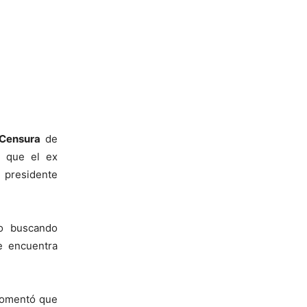
 Censura
de
a que el ex
l presidente
o buscando
e encuentra
comentó que