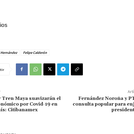
ios
 Hernández
Felipe Calderón
tir
r
Art
 Tren Maya suavizarán el
Fernández Noroña y P
onómico por Covid-19 en
consulta popular para enj
aís: Citibanamex
presiden