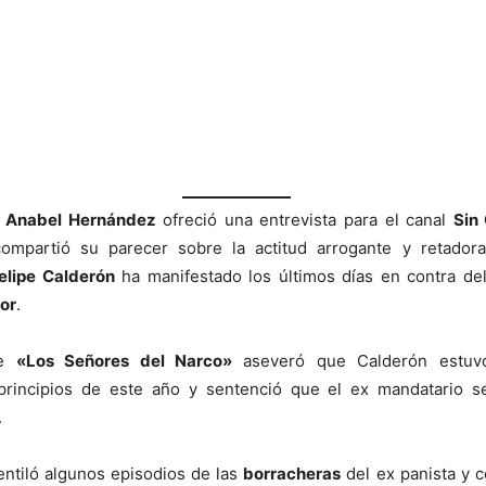
a
Anabel Hernández
ofreció una entrevista para el canal
Sin
ompartió su parecer sobre la actitud arrogante y retador
elipe Calderón
ha manifestado los últimos días en contra de
or
.
de
«Los Señores del Narco»
aseveró que Calderón estuv
rincipios de este año y sentenció que el ex mandatario s
.
ntiló algunos episodios de las
borracheras
del ex panista y 