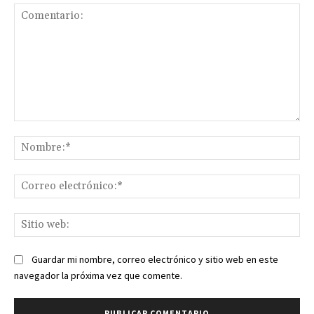
Comentario:
No
Co
ele
Sit
we
Guardar mi nombre, correo electrónico y sitio web en este
navegador la próxima vez que comente.