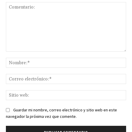
Comentario:
No
Co
ele
Sit
we
Guardar mi nombre, correo electrónico y sitio web en este
navegador la próxima vez que comente.