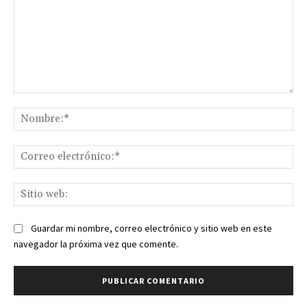
Comentario:
No
Co
ele
Sit
we
Guardar mi nombre, correo electrónico y sitio web en este
navegador la próxima vez que comente.