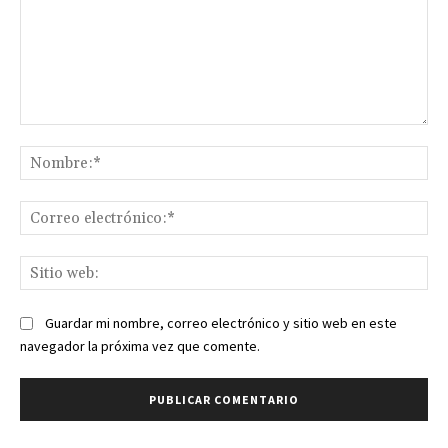
Comentario:
No
Co
ele
Sit
we
Guardar mi nombre, correo electrónico y sitio web en este
navegador la próxima vez que comente.