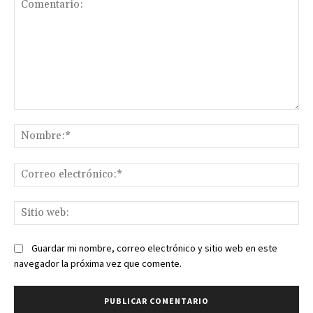
Comentario:
No
Co
ele
Sit
we
Guardar mi nombre, correo electrónico y sitio web en este
navegador la próxima vez que comente.