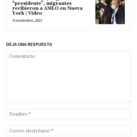
“presidente”, migrantes
recibieron a AMLO en Nueva
York | Video
9 noviembre, 2021
DEJA UNA RESPUESTA
Comentario:
No
Co
ele