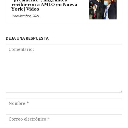
“presidente”, migrantes
recibieron a AMLO en Nueva
York | Video
9 noviembre, 2021
DEJA UNA RESPUESTA
Comentario:
No
Co
ele