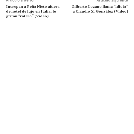
Artículo anterior
Artículo siguiente
Increpan a Peña Nieto afuera
Gilberto Lozano llama “idiota”
de hotel de lujo en Italia; le
a Claudio X. González (Video)
gritan “ratero” (Video)