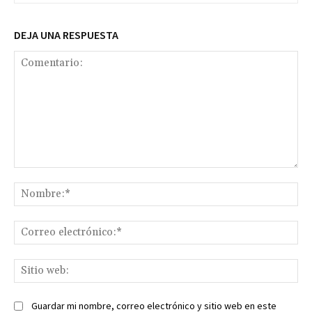
DEJA UNA RESPUESTA
Comentario:
No
Co
ele
Sit
we
Guardar mi nombre, correo electrónico y sitio web en este