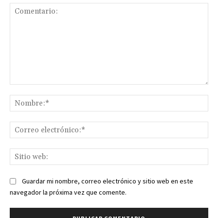
Comentario:
No
Co
ele
Sit
we
Guardar mi nombre, correo electrónico y sitio web en este
navegador la próxima vez que comente.