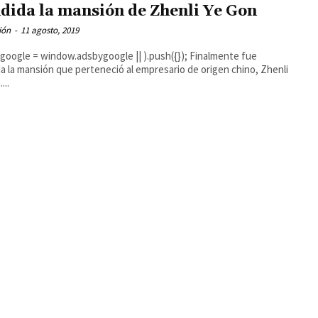
dida la mansión de Zhenli Ye Gon
ión
-
11 agosto, 2019
ogle = window.adsbygoogle || ).push({}); Finalmente fue
a la mansión que perteneció al empresario de origen chino, Zhenli
...