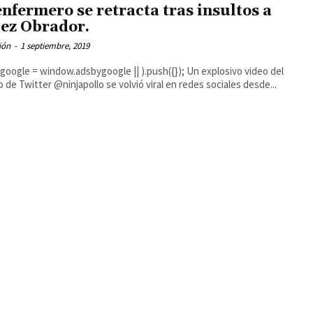
enfermero se retracta tras insultos a
ez Obrador.
ión
-
1 septiembre, 2019
gle = window.adsbygoogle || ).push({}); Un explosivo video del
o de Twitter @ninjapollo se volvió viral en redes sociales desde...