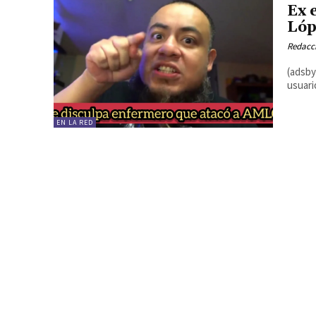
Ex 
Lóp
Redacc
(adsbygoo
usuari
EN LA RED