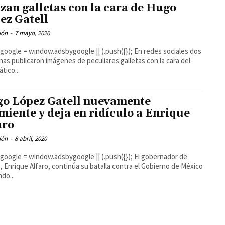
zan galletas con la cara de Hugo
ez Gatell
ión
-
7 mayo, 2020
gle = window.adsbygoogle || ).push({}); En redes sociales dos
as publicaron imágenes de peculiares galletas con la cara del
tico...
o López Gatell nuevamente
miente y deja en ridículo a Enrique
aro
ión
-
8 abril, 2020
ogle = window.adsbygoogle || ).push({}); El gobernador de
o, Enrique Alfaro, continúa su batalla contra el Gobierno de México
do...