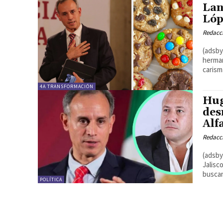
Lan
Lóp
Redacc
(adsbygoo
herman
carismá
4A TRANSFORMACIÓN
Hug
des
Alf
Redacc
(adsbygo
Jalisc
buscan
POLÍTICA