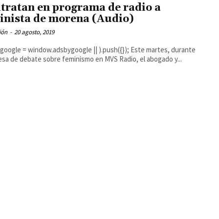
tratan en programa de radio a
inista de morena (Audio)
ión
-
20 agosto, 2019
gle = window.adsbygoogle || ).push({}); Este martes, durante
sa de debate sobre feminismo en MVS Radio, el abogado y...