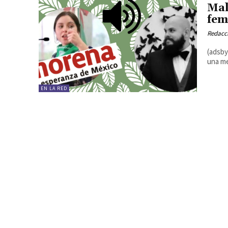
Mal
fem
Redacc
(adsbygoo
una me
EN LA RED