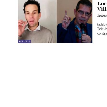
Lor
Vil
Redacc
(adsbygo
Televi
contra 
POLÍTICA