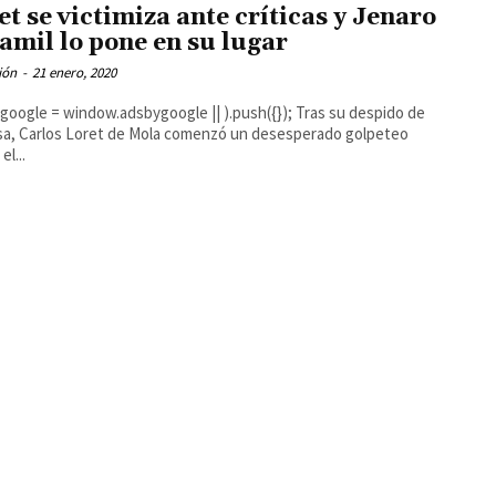
et se victimiza ante críticas y Jenaro
lamil lo pone en su lugar
ión
-
21 enero, 2020
ogle = window.adsbygoogle || ).push({}); Tras su despido de
sa, Carlos Loret de Mola comenzó un desesperado golpeteo
el...